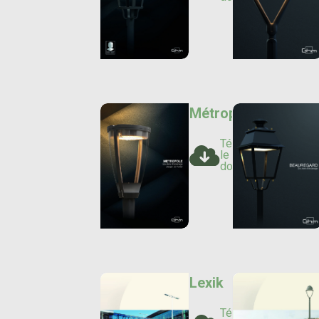
Métropole
Télécharger
le
document
Lexik
Télécharger