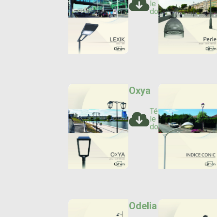
le
document
Oxya
Télécharger
le
document
Odelia