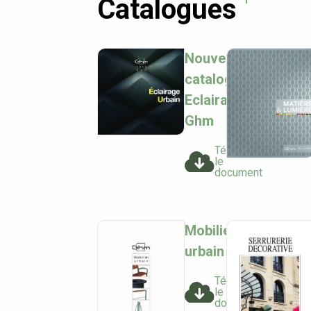
Catalogues
Nouveau
catalogue
Eclairage
Ghm
Télécharger
le
document
Mobilier
urbain
Télécharger
le
document