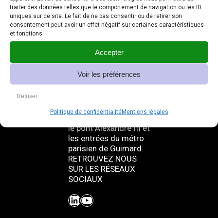
traiter des données telles que le comportement de navigation ou les ID
uniques sur ce site. Le fait de ne pas consentir ou de retirer son
consentement peut avoir un effet négatif sur certaines caractéristiques
et fonctions.
Ghm – 180 ans de
savoir-faire
Accepter
Chez Ghm, nous
sommes fiers de
Voir les préférences
notre histoire riche en
projets prestigieux,
Refuser
tels que les fontaines
Wallace, l’éclairage
Politique de confidentialité
Mentions légales
des Champs-Elysées,
le pont Alexandre III et
les entrées du métro
parisien de Guimard.
RETROUVEZ NOUS
SUR LES RÉSEAUX
SOCIAUX
LinkedIn
YouTube