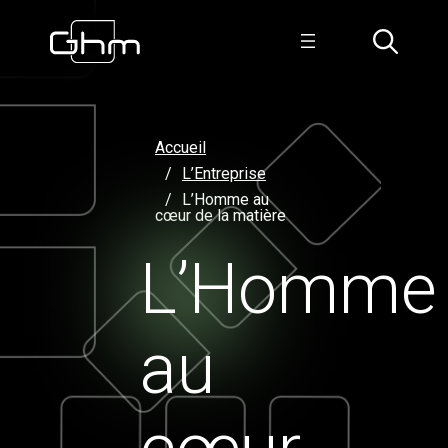
Aller
au
contenu
Accueil
L’Entreprise
L’Homme au
cœur de la matière
L’Homme
au