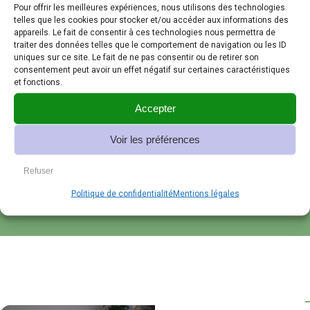
fonte ornementale.
Pour offrir les meilleures expériences, nous utilisons des technologies
telles que les cookies pour stocker et/ou accéder aux informations des
C’est grâce à eux que nous
appareils. Le fait de consentir à ces technologies nous permettra de
pouvons continuer à innover,
traiter des données telles que le comportement de navigation ou les ID
à préserver notre patrimoine
uniques sur ce site. Le fait de ne pas consentir ou de retirer son
consentement peut avoir un effet négatif sur certaines caractéristiques
et à contribuer au
et fonctions.
développement durable des
villes.
Accepter
Leur engagement est la clé
Voir les préférences
de notre succès et la garantie
de la qualité de nos produits.
Refuser
Politique de confidentialité
Mentions légales