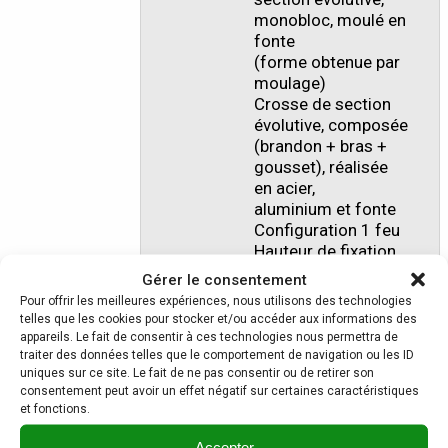
monobloc, moulé en
fonte
(forme obtenue par
moulage)
Crosse de section
évolutive, composée
(brandon + bras +
gousset), réalisée
en acier,
aluminium et fonte
Configuration 1 feu
Hauteur de fixation
du luminaire : 9 m
Gérer le consentement
Fixation du
Pour offrir les meilleures expériences, nous utilisons des technologies
luminaire :
telles que les cookies pour stocker et/ou accéder aux informations des
taraudage 27 pdg,
appareils. Le fait de consentir à ces technologies nous permettra de
en suspendu
traiter des données telles que le comportement de navigation ou les ID
uniques sur ce site. Le fait de ne pas consentir ou de retirer son
Saillie au point de
consentement peut avoir un effet négatif sur certaines caractéristiques
fixation du luminaire
et fonctions.
: 1,50 m
Option : 2 feux
Accepter