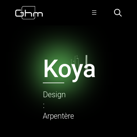
Koya
Design
:
Arpentère