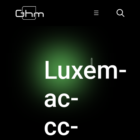
Luxem-
ac-
cc-