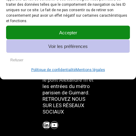
traiter des données telles que le comportement de navigation ou les ID
uniques sur ce site. Le fait de ne pas consentir ou de retirer son
consentement peut avoir un effet négatif sur certaines caractéristiques
et fonctions.
Ghm – 180 ans de
savoir-faire
Accepter
Chez Ghm, nous
sommes fiers de
Voir les préférences
notre histoire riche en
projets prestigieux,
Refuser
tels que les fontaines
Wallace, l’éclairage
Politique de confidentialité
Mentions légales
des Champs-Elysées,
le pont Alexandre III et
les entrées du métro
parisien de Guimard.
RETROUVEZ NOUS
SUR LES RÉSEAUX
SOCIAUX
LinkedIn
YouTube