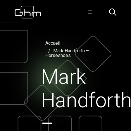
Accueil
Mark Handforth –
Horseshoes
Mark
Handfort
–