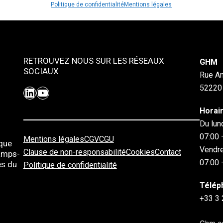
Politique de confidentialité
Mentions légales
RETROUVEZ NOUS SUR LES RÉSEAUX
GHM
SOCIAUX
Rue An
52220
LinkedIn
YouTube
Horair
Du lund
07:00 
Mentions légales
CGV
CGU
 que
Vendr
Clause de non-responsabilité
Cookies
Contact
hamps-
07:00 
es du
Politique de confidentialité
Télép
+33 3 