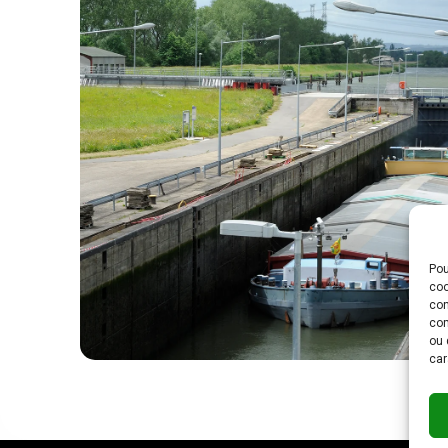
Pou
coo
con
com
ou 
car