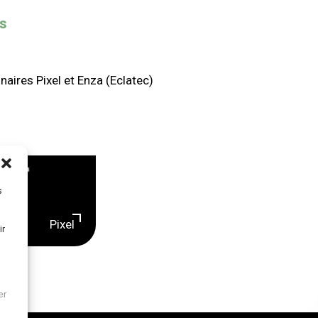
es
aires Pixel et Enza (Eclatec)
s
Pixel
ir
er