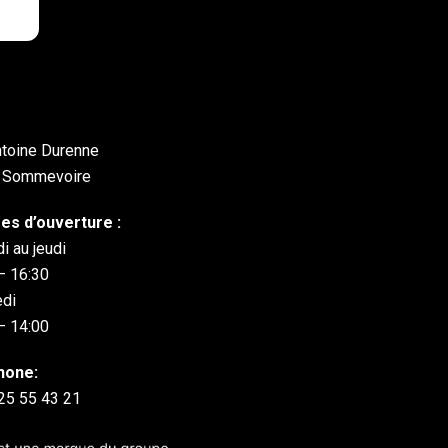
toine Durenne
 Sommevoire
es d’ouverture :
i au jeudi
– 16:30
edi
– 14:00
hone:
25 55 43 21