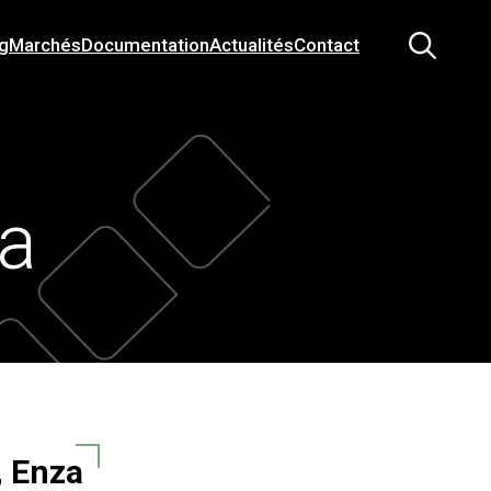
g
Marchés
Documentation
Actualités
Contact
za
, Enza