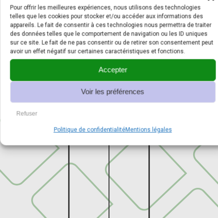
Alsace
Cyprien
Mer
Pour offrir les meilleures expériences, nous utilisons des technologies
Mobilier
Mobilier
Mobilier
telles que les cookies pour stocker et/ou accéder aux informations des
urbain
urbain
urbain
appareils. Le fait de consentir à ces technologies nous permettra de traiter
des données telles que le comportement de navigation ou les ID uniques
sur ce site. Le fait de ne pas consentir ou de retirer son consentement peut
avoir un effet négatif sur certaines caractéristiques et fonctions.
Fontaine
Accepter
Flore
Voir les préférences
Alpes-
Kion
de-
Pays
Refuser
Haute-
de
Provence
Urbino
Politique de confidentialité
Mentions légales
la
–
Auvergne-
Loire
Greoux-
Rhône-
–
les-
Alpes
Nantes
bains
–
(Place
L’eau
Lyon
Royale)
dans
Mobilier
Mobilier
la
urbain
urbain
ville