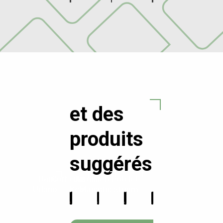
et des
produits
suggérés
Banc
Corbeille
Jardinière
Potelet
Urbino
Keo
Majestic
Strium