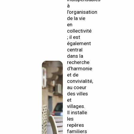
à
l’organisation
de la vie
en
collectivité
; il est
également
central
dans la
recherche
d’harmonie
et de
convivialité,
au coeur
des villes
et
villages.
Il installe
les
repères
familiers