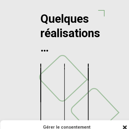
Quelques
réalisations
…
Aldus
&
Catalina
Festone
Pyrénées-
Pyrénées-
Orientales
Orientales
–
Ceano
–
Banyuls-
& Alizea
Saint-
sur-
Gérer le consentement