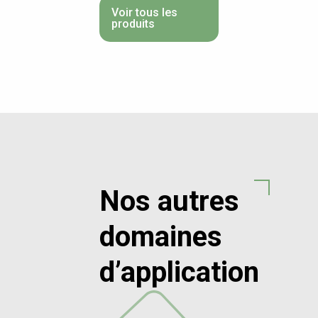
Voir tous les
produits
Nos autres
domaines
d’application
ANSPORTS
LE
LE
ET
MOBILIER