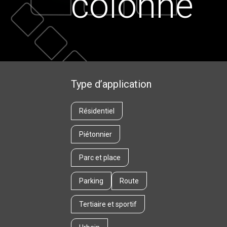
colonne
Type d’application
Résidentiel
Piétonnier
Parc et place
Parking
Route
Tertiaire et sportif