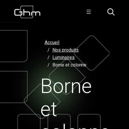
Aller
au
contenu
Accueil
Nos produits
Luminaires
Borne et colonne
Borne
et