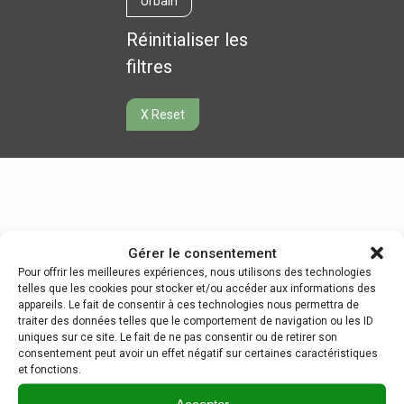
Urbain
Réinitialiser les
filtres
X Reset
Nos produits
Gérer le consentement
Axel
Flore
Lilas
Mateo
Pour offrir les meilleures expériences, nous utilisons des technologies
telles que les cookies pour stocker et/ou accéder aux informations des
Pixel
Pixel
appareils. Le fait de consentir à ces technologies nous permettra de
(borne
(colonne
traiter des données telles que le comportement de navigation ou les ID
Opteo
éclairante)
éclairante)
Rochelongue
uniques sur ce site. Le fait de ne pas consentir ou de retirer son
consentement peut avoir un effet négatif sur certaines caractéristiques
et fonctions.
Team
Rungis
Strium
Urbino
Vengo
Accepter